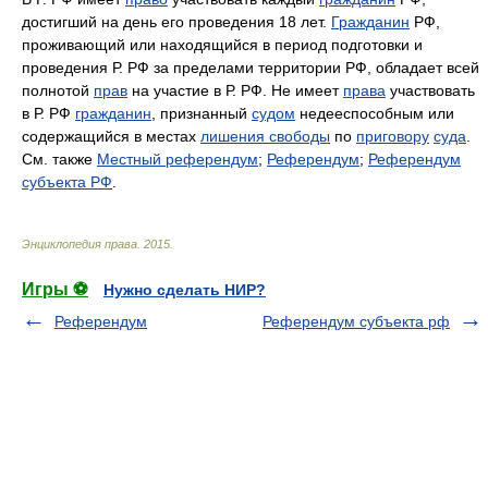
достигший на день его проведения 18 лет.
Гражданин
РФ,
проживающий или находящийся в период подготовки и
проведения Р. РФ за пределами территории РФ, обладает всей
полнотой
прав
на участие в Р. РФ. Не имеет
права
участвовать
в Р. РФ
гражданин
, признанный
судом
недееспособным или
содержащийся в местах
лишения свободы
по
приговору
суда
.
См. также
Местный референдум
;
Референдум
;
Референдум
субъекта РФ
.
Энциклопедия права
.
2015
.
Игры ⚽
Нужно сделать НИР?
Референдум
Референдум субъекта рф