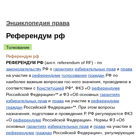
Энциклопедия права
Референдум рф
Толкование
Референдум рф
РЕФЕРЕНДУМ РФ
(англ. referendum of RF) - по
законодательству
РФ о
гарантиях
избирательных прав
и
права
на участие в
референдуме
голосование
граждан
РФ по
наиболее важным вопросам гос-ного значения, проводимое в
соответствии с
Конституцией
РФ*, ФКЗ «О
референдуме
Российской Федерации»** и ФЗ «Об основных
гарантиях
избирательных прав
и
права
на участие в
референдуме
граждан
Российской Федерации»**. При этом вопросы
назначения, подготовки и проведения Р. РФ регулируются ФКЗ
«О
референдуме
Российской Федерации». Нормы ФЗ «Об
основных
гарантиях
избирательных прав
и
права
на участие в
референдуме
граждан
Российской Федерации», регулирующие