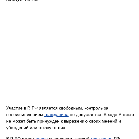
Участие в Р. РФ является свободным, контроль за
волеизъявлением
гражданина
не допускается. В ходе Р. никто
не может быть принужден к выражению своих мнений и
убеждений или отказу от них.
В Р. РФ имеет
право
участвовать каждый
гражданин
РФ,